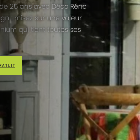
e de 25 ans avec Déco Réno
sign : misez sur une valeur
ium qui tient toutes ses
RATUIT