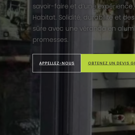
savoir-faire et d’une expérienc
Habitat. Solidité, durabilité et de
sûre avec une véranda en alumin
promesses.
APPELLEZ-NOUS
OBTENEZ UN DEVIS G