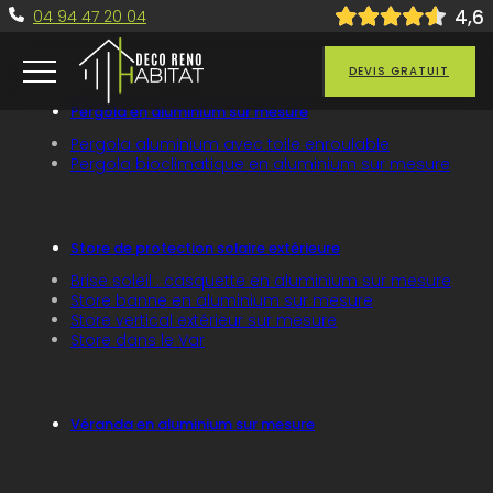
4
,6
04 94 47 20 04
Passer au contenu principal
Passer au pied de page
DEVIS GRATUIT
Pergola en aluminium sur mesure
Pergola aluminium avec toile enroulable
Pergola bioclimatique en aluminium sur mesure
Store de protection solaire extérieure
Brise soleil : casquette en aluminium sur mesure
Store banne en aluminium sur mesure
Store vertical extérieur sur mesure
Store dans le Var
Véranda en aluminium sur mesure