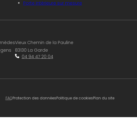
Porte intérieure sur mesure
rnèdes
Vieux Chemin de la Pauline
rgens
83130 La Garde
04 94 47 20 04
FAQ
Protection des données
Politique de cookies
Plan du site