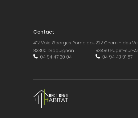
Contact
412 Voie Georges Pompidou
222 Chemin des Ve
83300 Draguignan
83480 Puget-sur-A
04 94 47 20 04
04 94 43 91 57