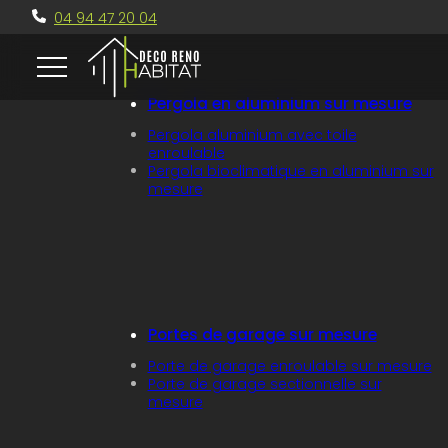
Passer au contenu principal
Passer au pied de page
04 94 47 20 04
Pergola en aluminium sur mesure
Pergola aluminium avec toile
enroulable
Pergola bioclimatique en aluminium sur
mesure
Portes de garage sur mesure
Porte de garage enroulable sur mesure
Porte de garage sectionnelle sur
mesure