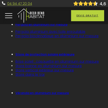
4
,6
04 94 47 20 04
Passer au contenu principal
Passer au pied de page
DEVIS GRATUIT
Pergola en aluminium sur mesure
Pergola aluminium avec toile enroulable
Pergola bioclimatique en aluminium sur mesure
Store de protection solaire extérieure
Brise soleil : casquette en aluminium sur mesure
Store banne en aluminium sur mesure
Store vertical extérieur sur mesure
Store dans le Var
Véranda en aluminium sur mesure